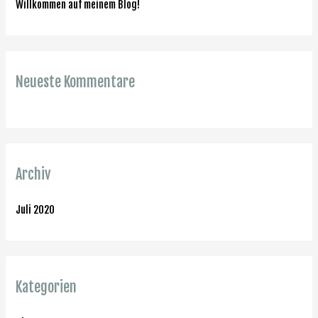
Willkommen auf meinem Blog!
n
a
c
h
Neueste Kommentare
:
Archiv
Juli 2020
Kategorien