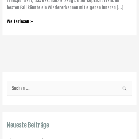
transportiert, das Resonanz erzeugt. Oder Kopfschütteln. Im
besten Fall könnte ein Wiedererkennen mit eigenen inneren […]
Weiterlesen »
S
u
c
h
Neueste Beiträge
e
n