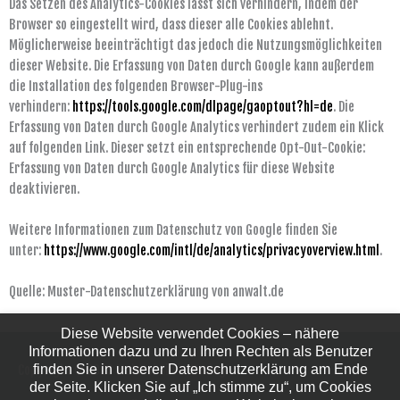
Das Setzen des Analytics-Cookies lässt sich verhindern, indem der
Browser so eingestellt wird, dass dieser alle Cookies ablehnt.
Möglicherweise beeinträchtigt das jedoch die Nutzungsmöglichkeiten
dieser Website. Die Erfassung von Daten durch Google kann außerdem
die Installation des folgenden Browser-Plug-ins
verhindern:
https://tools.google.com/dlpage/gaoptout?hl=de
. Die
Erfassung von Daten durch Google Analytics verhindert zudem ein Klick
auf folgenden Link. Dieser setzt ein entsprechende Opt-Out-Cookie:
Erfassung von Daten durch Google Analytics für diese Website
deaktivieren.
Weitere Informationen zum Datenschutz von Google finden Sie
unter:
https://www.google.com/intl/de/analytics/privacyoverview.html
.
Quelle: Muster-Datenschutzerklärung von anwalt.de
Diese Website verwendet Cookies – nähere
Informationen dazu und zu Ihren Rechten als Benutzer
Copyright © 2026
Malerei Silvia Hering
finden Sie in unserer Datenschutzerklärung am Ende
der Seite. Klicken Sie auf „Ich stimme zu“, um Cookies